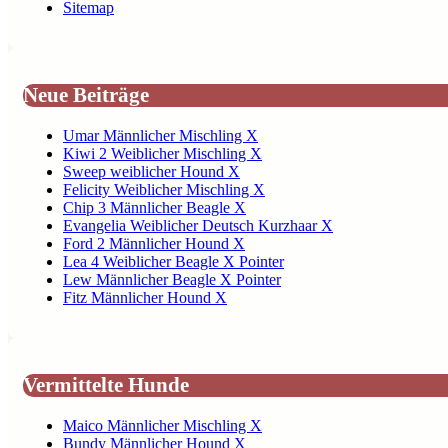
Sitemap
Neue Beiträge
Umar Männlicher Mischling X
Kiwi 2 Weiblicher Mischling X
Sweep weiblicher Hound X
Felicity Weiblicher Mischling X
Chip 3 Männlicher Beagle X
Evangelia Weiblicher Deutsch Kurzhaar X
Ford 2 Männlicher Hound X
Lea 4 Weiblicher Beagle X Pointer
Lew Männlicher Beagle X Pointer
Fitz Männlicher Hound X
Vermittelte Hunde
Maico Männlicher Mischling X
Bundy Männlicher Hound X