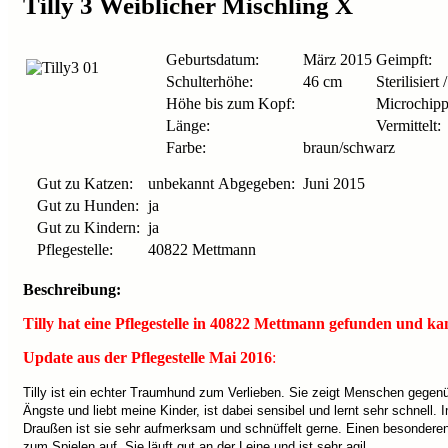
Tilly 3 Weiblicher Mischling X
Geburtsdatum:
März 2015
Geimpft:
Schulterhöhe:
46 cm
Sterilisiert 
Höhe bis zum Kopf:
Microchipp
Länge:
Vermittelt:
Farbe:
braun/schwarz
Gut zu Katzen:
unbekannt
Abgegeben:
Juni 2015
Gut zu Hunden:
ja
Gut zu Kindern:
ja
Pflegestelle:
40822 Mettmann
Beschreibung:
Tilly hat eine Pflegestelle in 40822 Mettmann gefunden und k
Update aus der Pflegestelle Mai 2016
:
Tilly ist ein echter Traumhund zum Verlieben. Sie zeigt Menschen gegen
Ängste und liebt meine Kinder, ist dabei sensibel und lernt sehr schnell. 
Draußen ist sie sehr aufmerksam und schnüffelt gerne. Einen besonderen J
zum Spielen auf. Sie läuft gut an der Leine und ist sehr agil.