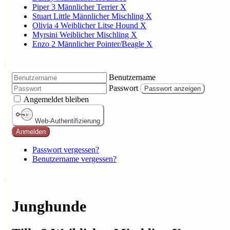
Piper 3 Männlicher Terrier X
Stuart Little Männlicher Mischling X
Olivia 4 Weiblicher Litse Hound X
Myrsini Weiblicher Mischling X
Enzo 2 Männlicher Pointer/Beagle X
Benutzername
Passwort
Passwort anzeigen
Angemeldet bleiben
Web-Authentifizierung
Anmelden
Passwort vergessen?
Benutzername vergessen?
Junghunde