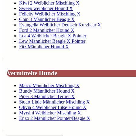
Kiwi 2 Weiblicher Mischling X
Sweep weiblicher Hound X
Felicity Weiblicher Mischling X
Chip 3 Männlicher Beagle X
Evangelia Weiblicher Deutsch Kurzhaar X
Ford 2 Männlicher Hound X
Lea 4 Weiblicher Beagle X Pointer
Lew Männlicher Beagle X Pointer
Fitz Männlicher Hound X
Vermittelte Hunde
Maico Männlicher Mischling X
Bundy Männlicher Hound X
Piper 3 Männlicher Terrier X
Stuart Little Männlicher Mischling X
Olivia 4 Weiblicher Litse Hound X
Myrsini Weiblicher Mischling X
Enzo 2 Männlicher Pointer/Beagle X