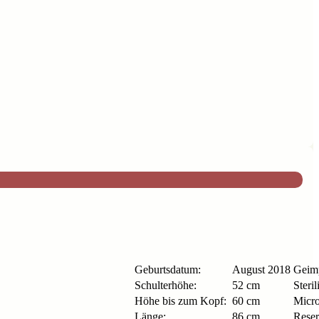
Geburtsdatum:
August 2018
Geimp
Schulterhöhe:
52 cm
Steril
Höhe bis zum Kopf:
60 cm
Micro
Länge:
86 cm
Reser