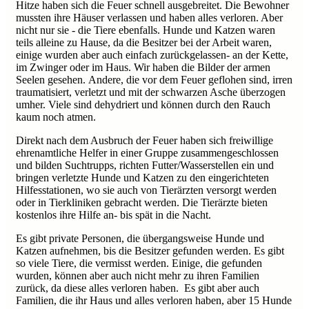
Hitze haben sich die Feuer schnell ausgebreitet. Die Bewohner
mussten ihre Häuser verlassen und haben alles verloren. Aber
nicht nur sie - die Tiere ebenfalls. Hunde und Katzen waren
teils alleine zu Hause, da die Besitzer bei der Arbeit waren,
einige wurden aber auch einfach zurückgelassen- an der Kette,
im Zwinger oder im Haus. Wir haben die Bilder der armen
Seelen gesehen. Andere, die vor dem Feuer geflohen sind, irren
traumatisiert, verletzt und mit der schwarzen Asche überzogen
umher. Viele sind dehydriert und können durch den Rauch
kaum noch atmen.
Direkt nach dem Ausbruch der Feuer haben sich freiwillige
ehrenamtliche Helfer in einer Gruppe zusammengeschlossen
und bilden Suchtrupps, richten Futter/Wasserstellen ein und
bringen verletzte Hunde und Katzen zu den eingerichteten
Hilfesstationen, wo sie auch von Tierärzten versorgt werden
oder in Tierkliniken gebracht werden. Die Tierärzte bieten
kostenlos ihre Hilfe an- bis spät in die Nacht.
Es gibt private Personen, die übergangsweise Hunde und
Katzen aufnehmen, bis die Besitzer gefunden werden. Es gibt
so viele Tiere, die vermisst werden. Einige, die gefunden
wurden, können aber auch nicht mehr zu ihren Familien
zurück, da diese alles verloren haben. Es gibt aber auch
Familien, die ihr Haus und alles verloren haben, aber 15 Hunde