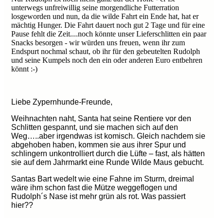
unterwegs unfreiwillig seine morgendliche Futterration
losgeworden und nun, da die wilde Fahrt ein Ende hat, hat er
mächtig Hunger. Die Fahrt dauert noch gut 2 Tage und für eine
Pause fehlt die Zeit....noch könnte unser Lieferschlitten ein paar
Snacks besorgen - wir würden uns freuen, wenn ihr zum
Endspurt nochmal schaut, ob ihr für den gebeutelten Rudolph
und seine Kumpels noch den ein oder anderen Euro entbehren
könnt :-)
Liebe Zypernhunde-Freunde,
Weihnachten naht, Santa hat seine Rentiere vor den
Schlitten gespannt, und sie machen sich auf den
Weg…..aber irgendwas ist komisch. Gleich nachdem sie
abgehoben haben, kommen sie aus ihrer Spur und
schlingern unkontrolliert durch die Lüfte – fast, als hätten
sie auf dem Jahrmarkt eine Runde Wilde Maus gebucht.
Santas Bart wedelt wie eine Fahne im Sturm, dreimal
wäre ihm schon fast die Mütze weggeflogen und
Rudolph´s Nase ist mehr grün als rot. Was passiert
hier??