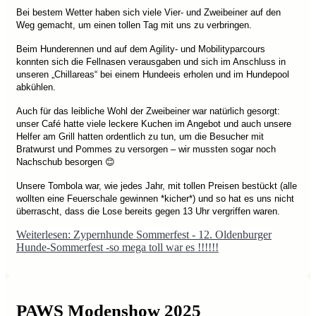
Bei bestem Wetter haben sich viele Vier- und Zweibeiner auf den
Weg gemacht, um einen tollen Tag mit uns zu verbringen.
Beim Hunderennen und auf dem Agility- und Mobilityparcours
konnten sich die Fellnasen verausgaben und sich im Anschluss in
unseren „Chillareas“ bei einem Hundeeis erholen und im Hundepool
abkühlen.
Auch für das leibliche Wohl der Zweibeiner war natürlich gesorgt:
unser Café hatte viele leckere Kuchen im Angebot und auch unsere
Helfer am Grill hatten ordentlich zu tun, um die Besucher mit
Bratwurst und Pommes zu versorgen – wir mussten sogar noch
Nachschub besorgen
😊
Unsere Tombola war, wie jedes Jahr, mit tollen Preisen bestückt (alle
wollten eine Feuerschale gewinnen
*kicher*)
und so hat es uns nicht
überrascht, dass die Lose bereits gegen 13 Uhr vergriffen waren.
Weiterlesen: Zypernhunde Sommerfest - 12. Oldenburger
Hunde-Sommerfest -so mega toll war es !!!!!!
PAWS Modenshow 2025