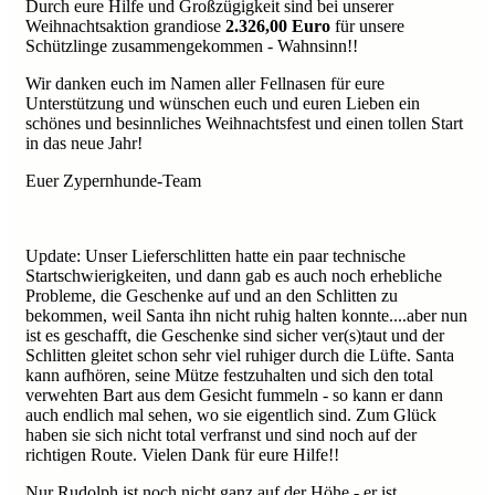
Durch eure Hilfe und Großzügigkeit sind bei unserer
Weihnachtsaktion grandiose
2.326,00 Euro
für unsere
Schützlinge zusammengekommen - Wahnsinn!!
Wir danken euch im Namen aller Fellnasen für eure
Unterstützung und wünschen euch und euren Lieben ein
schönes und besinnliches Weihnachtsfest und einen tollen Start
in das neue Jahr!
Euer Zypernhunde-Team
Update: Unser Lieferschlitten hatte ein paar technische
Startschwierigkeiten, und dann gab es auch noch erhebliche
Probleme, die Geschenke auf und an den Schlitten zu
bekommen, weil Santa ihn nicht ruhig halten konnte....aber nun
ist es geschafft, die Geschenke sind sicher ver(s)taut und der
Schlitten gleitet schon sehr viel ruhiger durch die Lüfte. Santa
kann aufhören, seine Mütze festzuhalten und sich den total
verwehten Bart aus dem Gesicht fummeln - so kann er dann
auch endlich mal sehen, wo sie eigentlich sind. Zum Glück
haben sie sich nicht total verfranst und sind noch auf der
richtigen Route. Vielen Dank für eure Hilfe!!
Nur Rudolph ist noch nicht ganz auf der Höhe - er ist