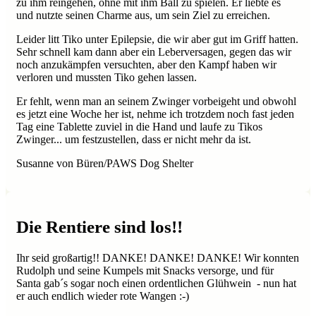
zu ihm reingehen, ohne mit ihm Ball zu spielen. Er liebte es
und nutzte seinen Charme aus, um sein Ziel zu erreichen.
Leider litt Tiko unter Epilepsie, die wir aber gut im Griff hatten.
Sehr schnell kam dann aber ein Leberversagen, gegen das wir
noch anzukämpfen versuchten, aber den Kampf haben wir
verloren und mussten Tiko gehen lassen.
Er fehlt, wenn man an seinem Zwinger vorbeigeht und obwohl
es jetzt eine Woche her ist, nehme ich trotzdem noch fast jeden
Tag eine Tablette zuviel in die Hand und laufe zu Tikos
Zwinger... um festzustellen, dass er nicht mehr da ist.
Susanne von Büren/PAWS Dog Shelter
Die Rentiere sind los!!
Ihr seid großartig!! DANKE! DANKE! DANKE! Wir konnten
Rudolph und seine Kumpels mit Snacks versorge, und für
Santa gab´s sogar noch einen ordentlichen Glühwein - nun hat
er auch endlich wieder rote Wangen :-)