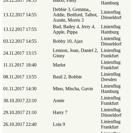
20.12.2017
14:55
Baloo, Patsy
Hamburg
Debbie 3, Gemima,,
Linienflug
13.12.2017
14:55
Addie, Bedford, Talbot,
Düsseldorf
Austin, Morris 3
Bud, Bailey 4, Jerry 4,
Linienflug
13.12.2017
17:55
Apple, Pippa
Hamburg
Linienflug
03.12.2017
14:55
Bobby 10, Ajax
Düsseldorf
Lennon, Joan, Daniel 2,
Linienflug
24.11.2017
13:15
Ginny
Frankfurt
Linienflug
11.11.2017
18:40
Marlot
Frankfurt
Linienflug
08.11.2017
13:55
Basil 2, Bobbie
Dresden
Linienflug
01.11.2017
14:30
Mino, Mischa, Gavin
Hamburg
Linienflug
30.10.2017
22:10
Annie
Frankfurt
Linienflug
29.10.2017
21:10
Harry 7
Düsseldorf
Linienflug
26.10.2017
22:40
Lola 9
Frankfurt