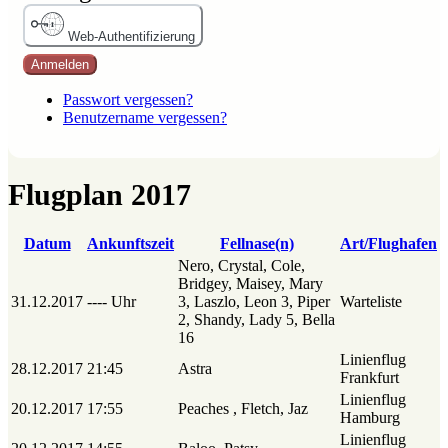
Web-Authentifizierung
Anmelden
Passwort vergessen?
Benutzername vergessen?
Flugplan 2017
Datum
Ankunftszeit
Fellnase(n)
Art/Flughafen
Nero, Crystal, Cole,
Bridgey, Maisey, Mary
31.12.2017
---- Uhr
3, Laszlo, Leon 3, Piper
Warteliste
2, Shandy, Lady 5, Bella
16
Linienflug
28.12.2017
21:45
Astra
Frankfurt
Linienflug
20.12.2017
17:55
Peaches , Fletch, Jaz
Hamburg
Linienflug