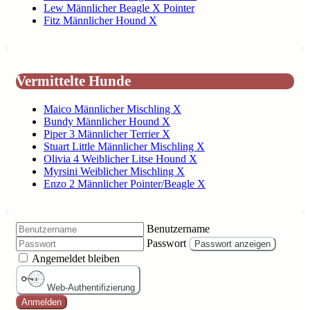
Lew Männlicher Beagle X Pointer
Fitz Männlicher Hound X
Vermittelte Hunde
Maico Männlicher Mischling X
Bundy Männlicher Hound X
Piper 3 Männlicher Terrier X
Stuart Little Männlicher Mischling X
Olivia 4 Weiblicher Litse Hound X
Myrsini Weiblicher Mischling X
Enzo 2 Männlicher Pointer/Beagle X
Benutzername
Passwort
Passwort anzeigen
Angemeldet bleiben
Web-Authentifizierung
Anmelden