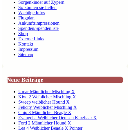
Sorgenkinder auf Zypern
So können sie helfen
Wichtige Infos
Flugplan
Ankunftsimpressionen
Spenden/Spendenliste
Shop
Externe Links
Kontakt
Impressum
Sitemap
Neue Beiträge
Umar Männlicher Mischling X
Kiwi 2 Weiblicher Mischling X
Sweep weiblicher Hound X
Felicity Weiblicher Mischling X
Chip 3 Männlicher Beagle X
Evangelia Weiblicher Deutsch Kurzhaar X
Ford 2 Männlicher Hound X
Lea 4 Weiblicher Beagle X Pointer