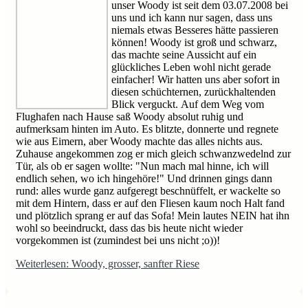
unser Woody ist seit dem 03.07.2008 bei
uns und ich kann nur sagen, dass uns
niemals etwas Besseres hätte passieren
können! Woody ist groß und schwarz,
das machte seine Aussicht auf ein
glückliches Leben wohl nicht gerade
einfacher! Wir hatten uns aber sofort in
diesen schüchternen, zurückhaltenden
Blick verguckt. Auf dem Weg vom
Flughafen nach Hause saß Woody absolut ruhig und
aufmerksam hinten im Auto. Es blitzte, donnerte und regnete
wie aus Eimern, aber Woody machte das alles nichts aus.
Zuhause angekommen zog er mich gleich schwanzwedelnd zur
Tür, als ob er sagen wollte: "Nun mach mal hinne, ich will
endlich sehen, wo ich hingehöre!" Und drinnen gings dann
rund: alles wurde ganz aufgeregt beschnüffelt, er wackelte so
mit dem Hintern, dass er auf den Fliesen kaum noch Halt fand
und plötzlich sprang er auf das Sofa! Mein lautes NEIN hat ihn
wohl so beeindruckt, dass das bis heute nicht wieder
vorgekommen ist (zumindest bei uns nicht ;o))!
Weiterlesen: Woody, grosser, sanfter Riese