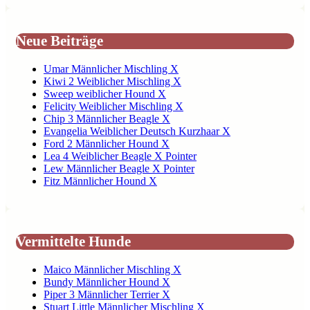
Neue Beiträge
Umar Männlicher Mischling X
Kiwi 2 Weiblicher Mischling X
Sweep weiblicher Hound X
Felicity Weiblicher Mischling X
Chip 3 Männlicher Beagle X
Evangelia Weiblicher Deutsch Kurzhaar X
Ford 2 Männlicher Hound X
Lea 4 Weiblicher Beagle X Pointer
Lew Männlicher Beagle X Pointer
Fitz Männlicher Hound X
Vermittelte Hunde
Maico Männlicher Mischling X
Bundy Männlicher Hound X
Piper 3 Männlicher Terrier X
Stuart Little Männlicher Mischling X