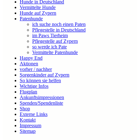
Hunde in Deutschland
Vermittelte Hunde
Hunde auf Zypern
Patenhunde
ich suche noch einen Paten
Pflegestelle in Deutschland
im Paws Tierheim
Pflegestelle auf Zypern
so werde ich Pate
Vermittelte Patenhunde
Happy End
Aktionen
vorher / nachher
Sorgenkinder auf Zypern
So können sie helfen
Wichtige Infos
Flugplan
Ankunftsimpressionen
Spenden/Spendenliste
Shop
Externe Links
Kontakt
Impressum
Sitemap