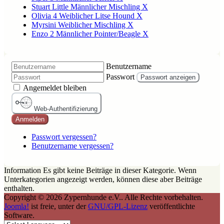
Stuart Little Männlicher Mischling X
Olivia 4 Weiblicher Litse Hound X
Myrsini Weiblicher Mischling X
Enzo 2 Männlicher Pointer/Beagle X
Benutzername
Passwort
Passwort anzeigen
Angemeldet bleiben
Web-Authentifizierung
Anmelden
Passwort vergessen?
Benutzername vergessen?
Information
Es gibt keine Beiträge in dieser Kategorie. Wenn
Unterkategorien angezeigt werden, können diese aber Beiträge
enthalten.
Copyright © 2026 Zypernhunde e.V.. Alle Rechte vorbehalten.
Joomla!
ist freie, unter der
GNU/GPL-Lizenz
veröffentlichte
Software.