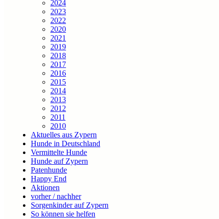
2024
2023
2022
2020
2021
2019
2018
2017
2016
2015
2014
2013
2012
2011
2010
Aktuelles aus Zypern
Hunde in Deutschland
Vermittelte Hunde
Hunde auf Zypern
Patenhunde
Happy End
Aktionen
vorher / nachher
Sorgenkinder auf Zypern
So können sie helfen