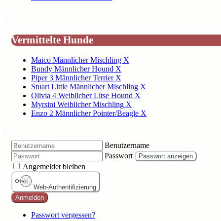
Vermittelte Hunde
Maico Männlicher Mischling X
Bundy Männlicher Hound X
Piper 3 Männlicher Terrier X
Stuart Little Männlicher Mischling X
Olivia 4 Weiblicher Litse Hound X
Myrsini Weiblicher Mischling X
Enzo 2 Männlicher Pointer/Beagle X
Benutzername
Passwort
Passwort anzeigen
Angemeldet bleiben
Web-Authentifizierung
Anmelden
Passwort vergessen?