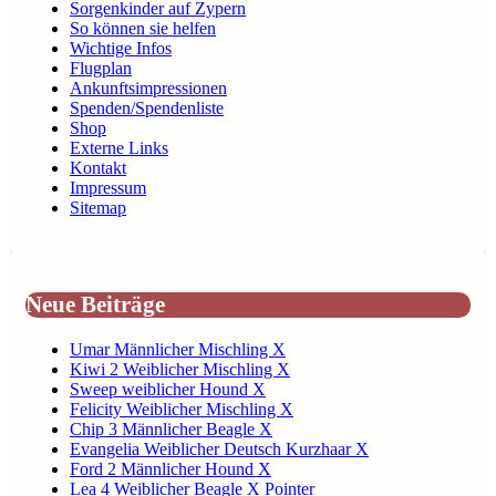
Sorgenkinder auf Zypern
So können sie helfen
Wichtige Infos
Flugplan
Ankunftsimpressionen
Spenden/Spendenliste
Shop
Externe Links
Kontakt
Impressum
Sitemap
Neue Beiträge
Umar Männlicher Mischling X
Kiwi 2 Weiblicher Mischling X
Sweep weiblicher Hound X
Felicity Weiblicher Mischling X
Chip 3 Männlicher Beagle X
Evangelia Weiblicher Deutsch Kurzhaar X
Ford 2 Männlicher Hound X
Lea 4 Weiblicher Beagle X Pointer