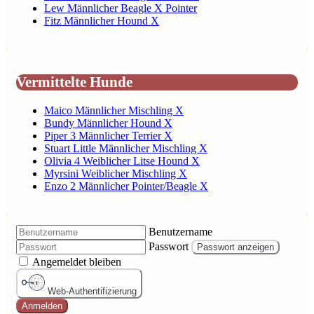
Lew Männlicher Beagle X Pointer
Fitz Männlicher Hound X
Vermittelte Hunde
Maico Männlicher Mischling X
Bundy Männlicher Hound X
Piper 3 Männlicher Terrier X
Stuart Little Männlicher Mischling X
Olivia 4 Weiblicher Litse Hound X
Myrsini Weiblicher Mischling X
Enzo 2 Männlicher Pointer/Beagle X
Benutzername
Passwort
Passwort anzeigen
Angemeldet bleiben
Web-Authentifizierung
Anmelden