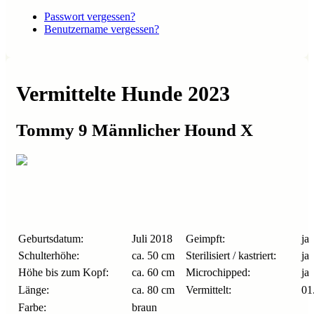
Passwort vergessen?
Benutzername vergessen?
Vermittelte Hunde 2023
Tommy 9 Männlicher Hound X
Geburtsdatum:
Juli 2018
Geimpft:
ja
Schulterhöhe:
ca. 50 cm
Sterilisiert / kastriert:
ja
Höhe bis zum Kopf:
ca. 60 cm
Microchipped:
ja
Länge:
ca. 80 cm
Vermittelt:
01
Farbe:
braun