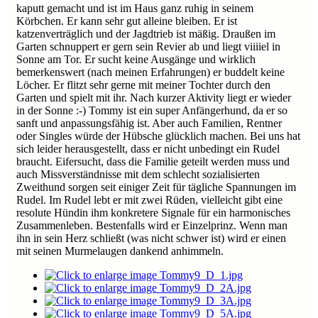
kaputt gemacht und ist im Haus ganz ruhig in seinem
Körbchen. Er kann sehr gut alleine bleiben. Er ist
katzenverträglich und der Jagdtrieb ist mäßig. Draußen im
Garten schnuppert er gern sein Revier ab und liegt viiiiel in
Sonne am Tor. Er sucht keine Ausgänge und wirklich
bemerkenswert (nach meinen Erfahrungen) er buddelt keine
Löcher. Er flitzt sehr gerne mit meiner Tochter durch den
Garten und spielt mit ihr. Nach kurzer Aktivity liegt er wieder
in der Sonne :-) Tommy ist ein super Anfängerhund, da er so
sanft und anpassungsfähig ist. Aber auch Familien, Rentner
oder Singles würde der Hübsche glücklich machen. Bei uns hat
sich leider herausgestellt, dass er nicht unbedingt ein Rudel
braucht. Eifersucht, dass die Familie geteilt werden muss und
auch Missverständnisse mit dem schlecht sozialisierten
Zweithund sorgen seit einiger Zeit für tägliche Spannungen im
Rudel. Im Rudel lebt er mit zwei Rüden, vielleicht gibt eine
resolute Hündin ihm konkretere Signale für ein harmonisches
Zusammenleben. Bestenfalls wird er Einzelprinz. Wenn man
ihn in sein Herz schließt (was nicht schwer ist) wird er einen
mit seinen Murmelaugen dankend anhimmeln.