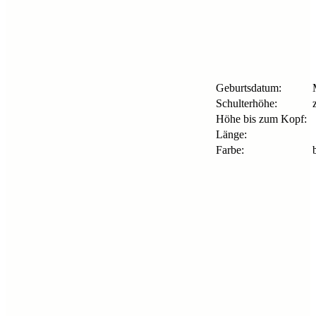
Geburtsdatum:
M
Schulterhöhe:
z
Höhe bis zum Kopf:
Länge:
Farbe:
b