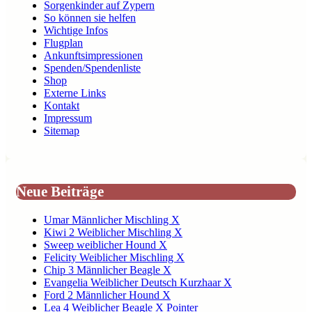
Sorgenkinder auf Zypern
So können sie helfen
Wichtige Infos
Flugplan
Ankunftsimpressionen
Spenden/Spendenliste
Shop
Externe Links
Kontakt
Impressum
Sitemap
Neue Beiträge
Umar Männlicher Mischling X
Kiwi 2 Weiblicher Mischling X
Sweep weiblicher Hound X
Felicity Weiblicher Mischling X
Chip 3 Männlicher Beagle X
Evangelia Weiblicher Deutsch Kurzhaar X
Ford 2 Männlicher Hound X
Lea 4 Weiblicher Beagle X Pointer