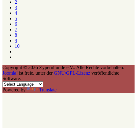
2
3
4
5
6
7
8
9
10
Copyright © 2026 Zypernhunde e.V.. Alle Rechte vorbehalten.
Joomla!
ist freie, unter der
GNU/GPL-Lizenz
veröffentlichte
Software.
Powered by
Translate