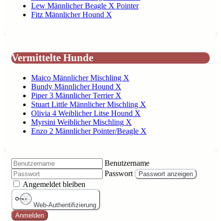
Lew Männlicher Beagle X Pointer
Fitz Männlicher Hound X
Vermittelte Hunde
Maico Männlicher Mischling X
Bundy Männlicher Hound X
Piper 3 Männlicher Terrier X
Stuart Little Männlicher Mischling X
Olivia 4 Weiblicher Litse Hound X
Myrsini Weiblicher Mischling X
Enzo 2 Männlicher Pointer/Beagle X
Benutzername
Passwort
Passwort anzeigen
Angemeldet bleiben
Web-Authentifizierung
Anmelden