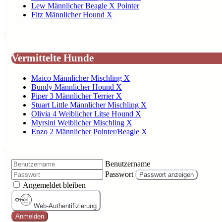
Lew Männlicher Beagle X Pointer
Fitz Männlicher Hound X
Vermittelte Hunde
Maico Männlicher Mischling X
Bundy Männlicher Hound X
Piper 3 Männlicher Terrier X
Stuart Little Männlicher Mischling X
Olivia 4 Weiblicher Litse Hound X
Myrsini Weiblicher Mischling X
Enzo 2 Männlicher Pointer/Beagle X
Benutzername
Passwort
Passwort anzeigen
Angemeldet bleiben
Web-Authentifizierung
Anmelden