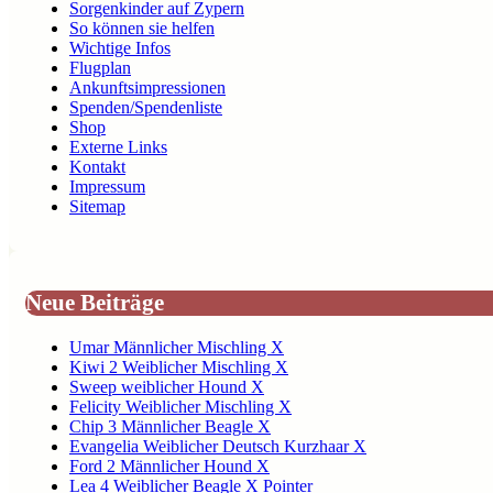
Sorgenkinder auf Zypern
So können sie helfen
Wichtige Infos
Flugplan
Ankunftsimpressionen
Spenden/Spendenliste
Shop
Externe Links
Kontakt
Impressum
Sitemap
Neue Beiträge
Umar Männlicher Mischling X
Kiwi 2 Weiblicher Mischling X
Sweep weiblicher Hound X
Felicity Weiblicher Mischling X
Chip 3 Männlicher Beagle X
Evangelia Weiblicher Deutsch Kurzhaar X
Ford 2 Männlicher Hound X
Lea 4 Weiblicher Beagle X Pointer