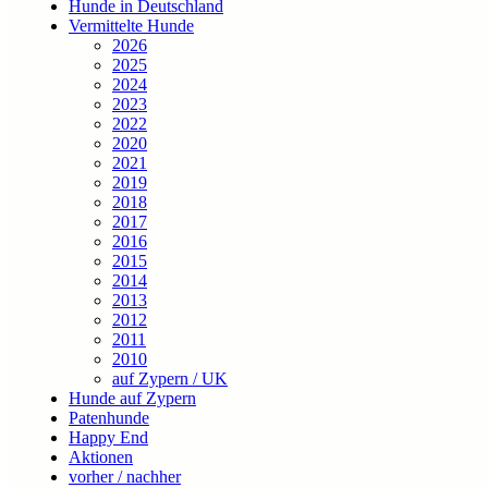
Hunde in Deutschland
Vermittelte Hunde
2026
2025
2024
2023
2022
2020
2021
2019
2018
2017
2016
2015
2014
2013
2012
2011
2010
auf Zypern / UK
Hunde auf Zypern
Patenhunde
Happy End
Aktionen
vorher / nachher