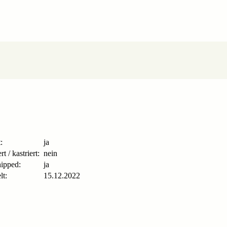
:
ja
ert / kastriert:
nein
ipped:
ja
lt:
15.12.2022