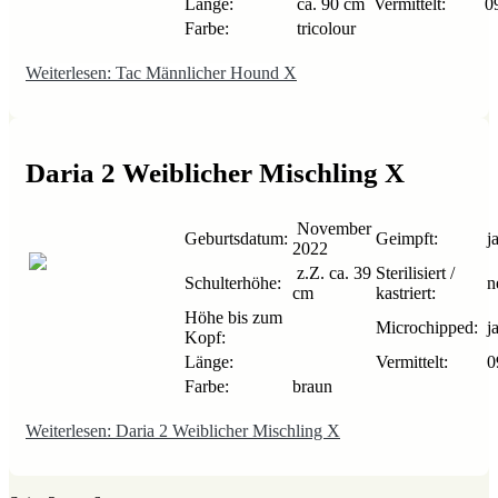
Länge:
ca. 90 cm
Vermittelt:
09
Farbe:
tricolour
Weiterlesen: Tac Männlicher Hound X
Daria 2 Weiblicher Mischling X
November
Geburtsdatum:
Geimpft:
j
2022
z.Z. ca. 39
Sterilisiert /
Schulterhöhe:
n
cm
kastriert:
Höhe bis zum
Microchipped:
j
Kopf:
Länge:
Vermittelt:
0
Farbe:
braun
Weiterlesen: Daria 2 Weiblicher Mischling X