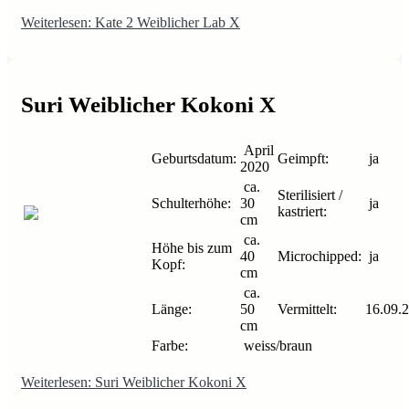
Weiterlesen: Kate 2 Weiblicher Lab X
Suri Weiblicher Kokoni X
April
Geburtsdatum:
Geimpft:
ja
2020
ca.
Sterilisiert /
Schulterhöhe:
30
ja
kastriert:
cm
ca.
Höhe bis zum
40
Microchipped:
ja
Kopf:
cm
ca.
Länge:
50
Vermittelt:
16.09.
cm
Farbe:
weiss/braun
Weiterlesen: Suri Weiblicher Kokoni X