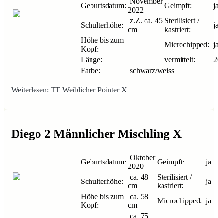
November
Geburtsdatum:
Geimpft:
j
2022
z.Z. ca. 45
Sterilisiert /
Schulterhöhe:
j
cm
kastriert:
Höhe bis zum
Microchipped:
j
Kopf:
Länge:
vermittelt:
2
Farbe:
schwarz/weiss
Weiterlesen: TT Weiblicher Pointer X
Diego 2 Männlicher Mischling X
Oktober
Geburtsdatum:
Geimpft:
ja
2020
ca. 48
Sterilisiert /
Schulterhöhe:
ja
cm
kastriert:
Höhe bis zum
ca. 58
Microchipped:
ja
Kopf:
cm
ca. 75