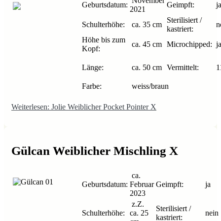
November
Geburtsdatum:
Geimpft:
j
2021
Sterilisiert /
Schulterhöhe:
ca. 35 cm
n
kastriert:
Höhe bis zum
ca. 45 cm
Microchipped:
j
Kopf:
Länge:
ca. 50 cm
Vermittelt:
1
Farbe:
weiss/braun
Weiterlesen: Jolie Weiblicher Pocket Pointer X
Gülcan Weiblicher Mischling X
ca.
Geburtsdatum:
Februar
Geimpft:
ja
2023
z.Z.
Sterilisiert /
Schulterhöhe:
ca. 25
nein
kastriert: