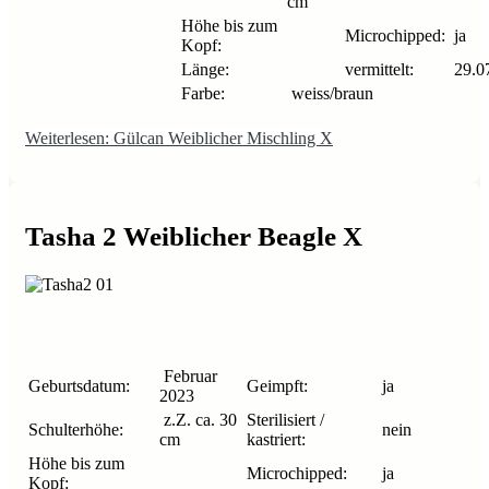
cm
Höhe bis zum
Microchipped:
ja
Kopf:
Länge:
vermittelt:
29.0
Farbe:
weiss/braun
Weiterlesen: Gülcan Weiblicher Mischling X
Tasha 2 Weiblicher Beagle X
Februar
Geburtsdatum:
Geimpft:
ja
2023
z.Z. ca. 30
Sterilisiert /
Schulterhöhe:
nein
cm
kastriert:
Höhe bis zum
Microchipped:
ja
Kopf: