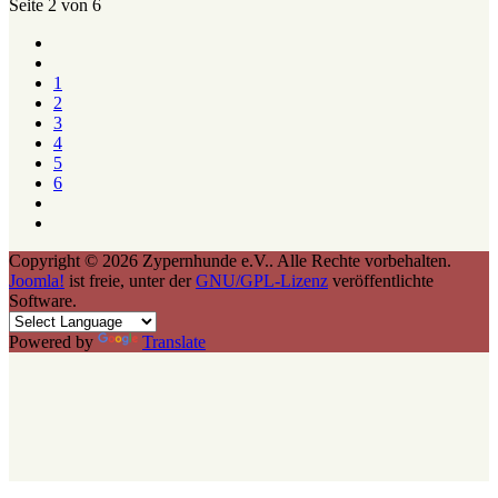
Seite 2 von 6
1
2
3
4
5
6
Copyright © 2026 Zypernhunde e.V.. Alle Rechte vorbehalten.
Joomla!
ist freie, unter der
GNU/GPL-Lizenz
veröffentlichte
Software.
Powered by
Translate