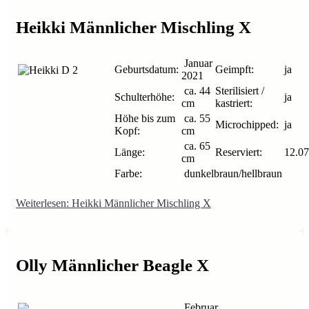
Heikki Männlicher Mischling X
Januar
Geburtsdatum:
Geimpft:
ja
2021
ca. 44
Sterilisiert /
Schulterhöhe:
ja
cm
kastriert:
Höhe bis zum
ca. 55
Microchipped:
ja
Kopf:
cm
ca. 65
Länge:
Reserviert:
12.07
cm
Farbe:
dunkelbraun/hellbraun
Weiterlesen: Heikki Männlicher Mischling X
Olly Männlicher Beagle X
Februar