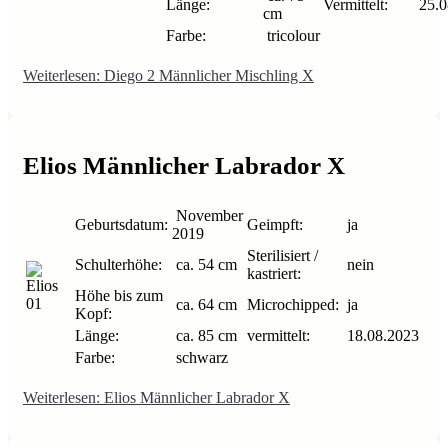
Länge:
Vermittelt:
25.0
cm
Farbe:
tricolour
Weiterlesen: Diego 2 Männlicher Mischling X
Elios Männlicher Labrador X
November
Geburtsdatum:
Geimpft:
ja
2019
Sterilisiert /
Schulterhöhe:
ca. 54 cm
nein
kastriert:
Höhe bis zum
ca. 64 cm
Microchipped:
ja
Kopf:
Länge:
ca. 85 cm
vermittelt:
18.08.2023
Farbe:
schwarz
Weiterlesen: Elios Männlicher Labrador X