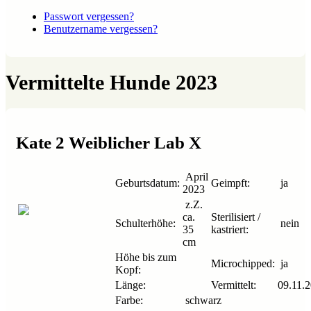
Passwort vergessen?
Benutzername vergessen?
Vermittelte Hunde 2023
Kate 2 Weiblicher Lab X
April
Geburtsdatum:
Geimpft:
ja
2023
z.Z.
ca.
Sterilisiert /
Schulterhöhe:
nein
35
kastriert:
cm
Höhe bis zum
Microchipped:
ja
Kopf:
Länge:
Vermittelt:
09.11.
Farbe:
schwarz