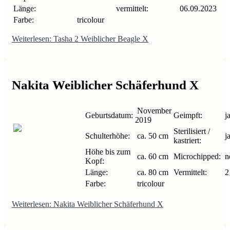
Länge:
vermittelt:
06.09.2023
Farbe:
tricolour
Weiterlesen: Tasha 2 Weiblicher Beagle X
Nakita Weiblicher Schäferhund X
November
Geburtsdatum:
Geimpft:
j
2019
Sterilisiert /
Schulterhöhe:
ca. 50 cm
j
kastriert:
Höhe bis zum
ca. 60 cm
Microchipped:
n
Kopf:
Länge:
ca. 80 cm
Vermittelt:
2
Farbe:
tricolour
Weiterlesen: Nakita Weiblicher Schäferhund X