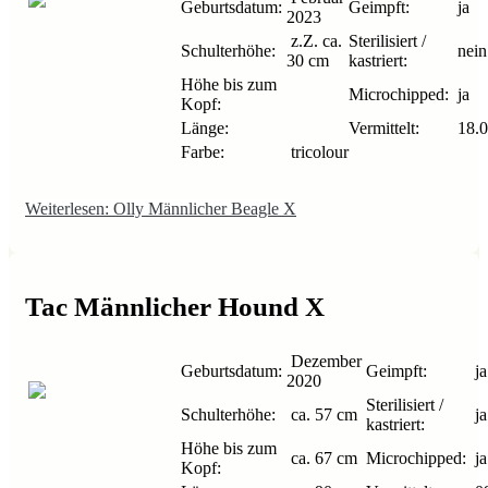
Geburtsdatum:
Geimpft:
ja
2023
z.Z. ca.
Sterilisiert /
Schulterhöhe:
nein
30 cm
kastriert:
Höhe bis zum
Microchipped:
ja
Kopf:
Länge:
Vermittelt:
18.0
Farbe:
tricolour
Weiterlesen: Olly Männlicher Beagle X
Tac Männlicher Hound X
Dezember
Geburtsdatum:
Geimpft:
ja
2020
Sterilisiert /
Schulterhöhe:
ca. 57 cm
ja
kastriert:
Höhe bis zum
ca. 67 cm
Microchipped:
ja
Kopf: