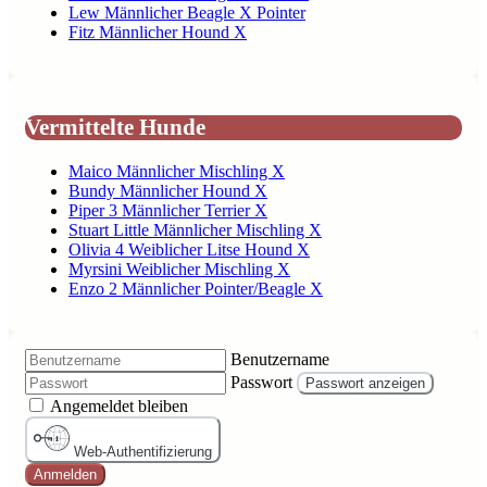
Lew Männlicher Beagle X Pointer
Fitz Männlicher Hound X
Vermittelte Hunde
Maico Männlicher Mischling X
Bundy Männlicher Hound X
Piper 3 Männlicher Terrier X
Stuart Little Männlicher Mischling X
Olivia 4 Weiblicher Litse Hound X
Myrsini Weiblicher Mischling X
Enzo 2 Männlicher Pointer/Beagle X
Benutzername
Passwort
Passwort anzeigen
Angemeldet bleiben
Web-Authentifizierung
Anmelden