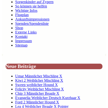
Sorgenkinder auf Zypern
So können sie helfen
Wichtige Infos
Flugplan
Ankunftsimpressionen
Spenden/Spendenliste
Shop
Externe Links
Kontakt
Impressum
Sitemap
Neue Beiträge
Umar Männlicher Mischling X
Kiwi 2 Weiblicher Mischling X
Sweep weiblicher Hound X
Felicity Weiblicher Mischling X
Chip 3 Männlicher Beagle X
Evangelia Weiblicher Deutsch Kurzhaar X
Ford 2 Männlicher Hound X
Lea 4 Weiblicher Beagle X Pointer