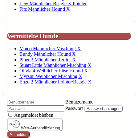
Lew Männlicher Beagle X Pointer
Fitz Männlicher Hound X
Vermittelte Hunde
Maico Männlicher Mischling X
Bundy Männlicher Hound X
Piper 3 Männlicher Terrier X
Stuart Little Männlicher Mischling X
Olivia 4 Weiblicher Litse Hound X
Myrsini Weiblicher Mischling X
Enzo 2 Männlicher Pointer/Beagle X
Benutzername
Passwort
Passwort anzeigen
Angemeldet bleiben
Web-Authentifizierung
Anmelden