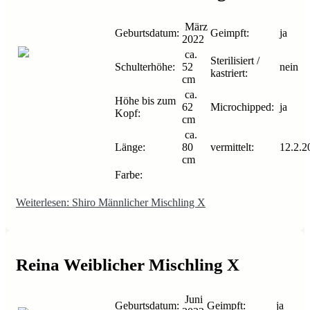
März
Geburtsdatum:
Geimpft:
ja
2022
ca.
Sterilisiert /
Schulterhöhe:
52
nein
kastriert:
cm
ca.
Höhe bis zum
62
Microchipped:
ja
Kopf:
cm
ca.
Länge:
80
vermittelt:
12.2.2
cm
Farbe:
Weiterlesen: Shiro Männlicher Mischling X
Reina Weiblicher Mischling X
Juni
Geburtsdatum:
Geimpft:
ja