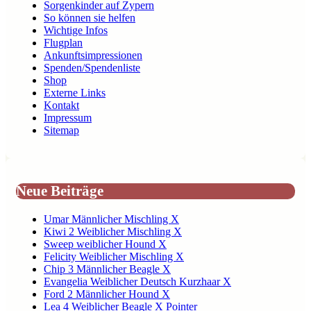
Sorgenkinder auf Zypern
So können sie helfen
Wichtige Infos
Flugplan
Ankunftsimpressionen
Spenden/Spendenliste
Shop
Externe Links
Kontakt
Impressum
Sitemap
Neue Beiträge
Umar Männlicher Mischling X
Kiwi 2 Weiblicher Mischling X
Sweep weiblicher Hound X
Felicity Weiblicher Mischling X
Chip 3 Männlicher Beagle X
Evangelia Weiblicher Deutsch Kurzhaar X
Ford 2 Männlicher Hound X
Lea 4 Weiblicher Beagle X Pointer