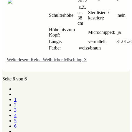
2022
z.Z.
ca.
Sterilisiert /
Schulterhöhe:
nein
38
kastriert:
cm
Höhe bis zum
Microchipped:
ja
Kopf:
Länge:
vermittelt:
31.01.2
Farbe:
weiss/braun
Weiterlesen: Reina Weiblicher Mischling X
Seite 6 von 6
1
2
3
4
5
6