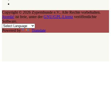
Copyright © 2026 Zypernhunde e.V.. Alle Rechte vorbehalten.
Joomla!
ist freie, unter der
GNU/GPL-Lizenz
veröffentlichte
Software.
Powered by
Translate