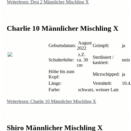
Weiterlesen: Desi 2 Männlicher Mischling X
Charlie 10 Männlicher Mischling X
August
Geburtsdatum:
Geimpft:
ja
2022
z.Z.
Sterilisiert /
Schulterhöhe:
ca. 30
nein
kastriert:
cm
Höhe bis zum
Microchipped:
ja
Kopf:
Länge:
Vermittelt:
10.4
Farbe:
schwarz, weisser Latz
Weiterlesen: Charlie 10 Männlicher Mischling X
Shiro Männlicher Mischling X