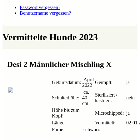
Passwort vergessen?
Benutzername vergessen?
Vermittelte Hunde 2023
Desi 2 Männlicher Mischling X
April
Geburtsdatum:
Geimpft:
ja
2022
ca.
Sterilisiert /
Schulterhöhe:
40
nein
kastriert:
cm
Höhe bis zum
Microchipped:
ja
Kopf:
Länge:
Vermittelt:
02.01.
Farbe:
schwarz